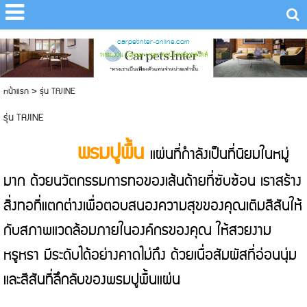
carpetinter-online.com
พรมแผ่น Carpet Inter ตอบโจทย์ทุกสไตล์
หน้าแรก
>
รุ่น TAJINE
รุ่น TAJINE
พรมปูพื้น
แผ่นที่กำลังเป็นที่นิยมในหมู่
มาก ด้วยนวัตกรรมการทอของเส้นด้ายที่ซับซ้อน เราสร้าง
สิ่งทอที่แตกต่างเพื่อตอบสนองความสุขของคุณเติมสีสันให้
กับสภาพแวดล้อมภายในองค์กรของคุณ ให้สวยงาม
หรูหรา มีระดับได้อย่างคาดไม่ถึง ด้วยเนื่อสัมผัสที่อ่อนนุ่ม
และสีสันที่ลึกลับของพรมปูพื้นแผ่น