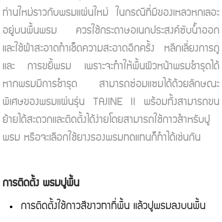
ท่านใหม่ราวกับพรมแผ่นใหม่ ในกรณีที่มีของเหลวหกเลอะ
อยู่บนพื้นพรม ควรใช้กระดาษอเนกประสงค์ซับน้ำออก
และใช้ผ้าสะอาดทำเช็ดความสะอาดอีกครั้ง หลีกเลี่ยงการถู
และ การขยี้พรม เพราะจะทำให้พื้นผิวหน้าพรมชำรุดได้
หากพรมมีการชำรุด สามารถซ่อมแซมได้ด้วยลักษณะ
พิเศษของพรมแผ่นรุ่น TAJINE II พร้อมทั้งสามารถขน
ย้ายได้สะดวกและติดตั้งได้ง่ายโดยสามารถใช้กาวสำหรับปู
พรม หรือจะเลือกใช้ยางรองพรมทดแทนก็ทำได้เช่นกัน
การติดตั้ง พรมปูพื้น
การติดตั้งใช้กาวสีขาวทาที่พื้น แล้วปูพรมลงบนพื้น