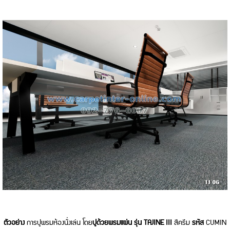
ตัวอย่าง
การปูพรมห้องนั่งเล่น โดย
ปูด้วยพรมแผ่น
รุ่น
TAJINE III
สีครีม
รหัส
CUMIN