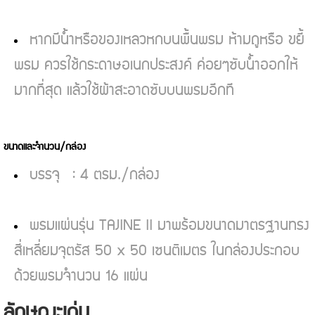
หากมีน้ำหรือของเหลวหกบนพื้นพรม ห้ามถูหรือ ขยี้
พรม ควรใช้กระดาษอเนกประสงค์ ค่อยๆซับน้ำออกให้
มากที่สุด แล้วใช้ผ้าสะอาดซับบนพรมอีกที
ขนาดและจำนวน/กล่อง
บรรจุ : 4 ตรม./กล่อง
พรมแผ่นรุ่น TAJINE II มาพร้อมขนาดมาตรฐานทรง
สี่เหลี่ยมจุตรัส 50 x 50 เซนติเมตร ในกล่องประกอบ
ด้วยพรมจำนวน 16 แผ่น
ลักษณะเด่น